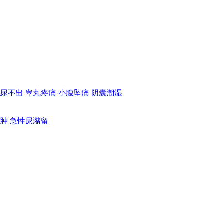
尿不出
睾丸疼痛
小腹坠痛
阴囊潮湿
肿
急性尿潴留