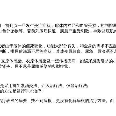
闸门，前列腺一旦发生炎症症状，腺体内神经和血管受损，控制排
白色分泌物等。若前列腺后尿道、膀胱严重受刺激，导致盆底肌
，或者由于腺体的僵死硬化，功能大部分丧失，和全身的需求不匹
中断，排尿后滴沥不尽等症状，造成夜尿频多、尿急、尿滴沥不
炎、支原体感染、衣原体感染及一些传播疾病。如泌尿感染引起的
盂肾炎。尿不尽是尿路感染的典型症状。
是采用抗生素消炎法、介入治疗法、仪器治疗法;
的方法是进行手术治疗;
治疗表浅的病变，找不到病根，更没有化解病根的治疗方法。而