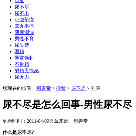
早泄
尿不尽
尿不出
小腹坠痛
睾丸疼痛
阴囊潮湿
男性不育
尿失禁
滑精
异常勃起
不射精
射精无快感
尿无力
您现在的位置：
积善堂
>
症状
>
尿不尽
> 列表
尿不尽是怎么回事-男性尿不尽
更新时间：2011-04-09
文章来源：积善堂
什么是尿不尽?