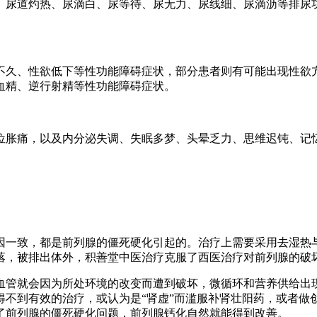
、尿道灼热、尿滴白、尿等待、尿无力、尿线细、尿滴沥等排尿功
不久、性欲低下等性功能障碍症状，部分患者则有可能出现性欲亢
血精、逆行射精等性功能障碍症状。
位胀痛，以及内分泌失调、失眠多梦、头晕乏力、思维迟钝、记忆
因一致，都是前列腺的僵死硬化引起的。治疗上需要采用去湿热
落，被排出体外，积善堂中医治疗克服了西医治疗对前列腺的破
血管就会因为所处环境的改变而遭到破坏，微循环和营养供给出
得不到有效的治疗，或认为是“肾虚”而滥服补肾壮阳药，或者做
了前列腺的僵死硬化问题，前列腺钙化自然就能得到改善。