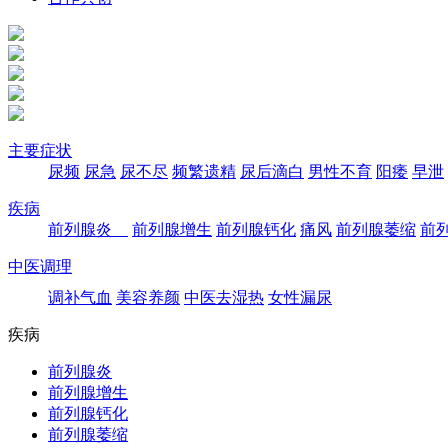
主要症状
尿频
尿急
尿不尽
频繁遗精
尿后滴白
男性不育
阳痿
早泄
疾病
前列腺炎
前列腺增生
前列腺钙化
痛风
前列腺萎缩
前
中医调理
调补气血
美容养颜
中医去湿热
女性漏尿
疾病
前列腺炎
前列腺增生
前列腺钙化
前列腺萎缩