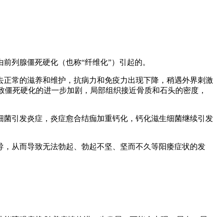
前列腺僵死硬化（也称“纤维化”）引起的。
去正常的滋养和维护，抗病力和免疫力出现下降，稍遇外界刺激
导致僵死硬化的进一步加剧，局部组织接近骨质和石头的密度，
细菌引发炎症，炎症愈合结痂加重钙化，钙化滋生细菌继续引发
导，从而导致无法勃起、勃起不坚、坚而不久等阳痿症状的发