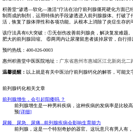
积善堂“渗透—软化—激活”疗法在治疗前列腺僵死硬化方面
制而成的制剂，运用特殊的手段渗透进入前列腺腺体。打破了
活，恢复了腺体弹性和各项功能。从根本上消除了炎症生存的
该疗法具有6大突破：①无创伤改善前列腺炎，解决复发难题。 
肥大的前列腺回缩。 ⑥两周内让尿潴留患者拔掉尿管，自行排
预约热线：400-026-0003
惠州积善堂中医医院地址：
广东省惠州市惠城区江北新岗北二
温馨提醒：
以上就是有关中医治疗前列腺钙化的解答，可能文
前列腺钙化相关文章
前列腺增生，会引起阳痿吗 ？
前列腺增生是一种男科疾病，这种疾病的发病率是比较高
预
[详细]
尿频、尿急、尿痛...前列腺疾病会影响生育能力
前列腺，这是一个特别奇妙的器官。这玩意只有男人有，