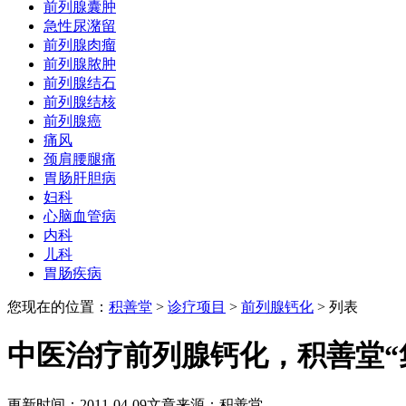
前列腺囊肿
急性尿潴留
前列腺肉瘤
前列腺脓肿
前列腺结石
前列腺结核
前列腺癌
痛风
颈肩腰腿痛
胃肠肝胆病
妇科
心脑血管病
内科
儿科
胃肠疾病
您现在的位置：
积善堂
>
诊疗项目
>
前列腺钙化
> 列表
中医治疗前列腺钙化，积善堂“
更新时间：2011-04-09
文章来源：积善堂