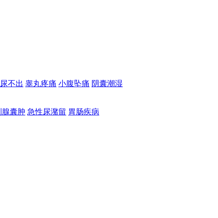
尿不出
睾丸疼痛
小腹坠痛
阴囊潮湿
列腺囊肿
急性尿潴留
胃肠疾病