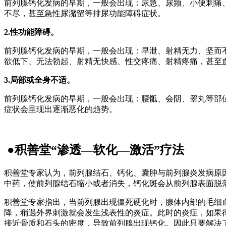
前列腺钙化发病的早期，一般会出现：尿急、尿频、小便刺痛
不尽，甚至急性尿潴留等排尿功能障碍症状。
2.性功能障碍。
前列腺钙化发病的早期，一般会出现：早泄、射精无力、坚而
欲低下、无法勃起、射精无快感、性交疼痛、射精疼痛，甚至
3.局部或全身不适。
前列腺钙化发病的早期，一般会出现：腰骶、会阴、睾丸等部
症状会呈现出逐渐恶化的趋势。
●积善堂“渗透—软化—激活”疗法
积善堂专家认为，前列腺结石、钙化、囊肿与前列腺炎发病原
中药，使前列腺结石缩小或者消失，钙化斑会从前列腺表面脱
积善堂专家指出，当前列腺出现僵死硬化时，腺体内部的毛细
降，稍遇外界刺激就会发生浅表性的炎症。此时的炎症，如果
接近骨质和石头的密度，导致前列腺出现钙化。因此只要解决