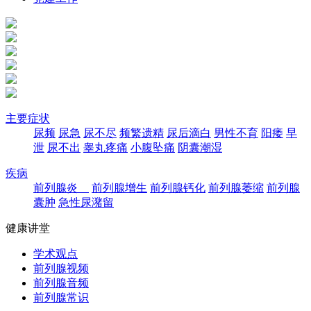
主要症状
尿频
尿急
尿不尽
频繁遗精
尿后滴白
男性不育
阳痿
早
泄
尿不出
睾丸疼痛
小腹坠痛
阴囊潮湿
疾病
前列腺炎
前列腺增生
前列腺钙化
前列腺萎缩
前列腺
囊肿
急性尿潴留
健康讲堂
学术观点
前列腺视频
前列腺音频
前列腺常识