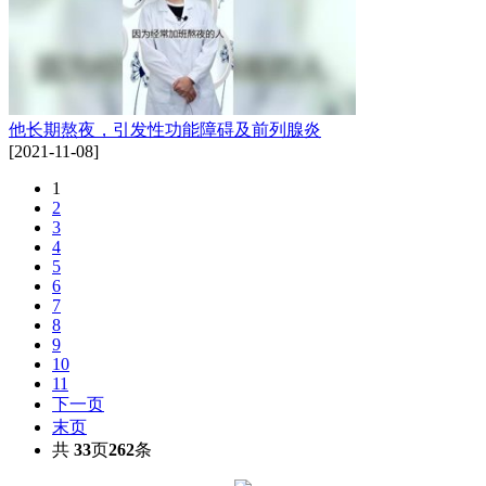
他长期熬夜，引发性功能障碍及前列腺炎
[2021-11-08]
1
2
3
4
5
6
7
8
9
10
11
下一页
末页
共
33
页
262
条